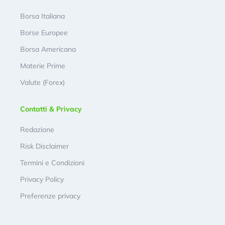
Borsa Italiana
Borse Europee
Borsa Americana
Materie Prime
Valute (Forex)
Contatti & Privacy
Redazione
Risk Disclaimer
Termini e Condizioni
Privacy Policy
Preferenze privacy