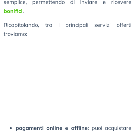
semplice, permettendo di inviare e ricevere
bonifici
.
Ricapitolando, tra i principali servizi offerti
troviamo:
pagamenti online e offline
: puoi acquistare