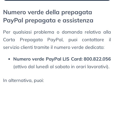
Numero verde della prepagata
PayPal prepagata e assistenza
Per qualsiasi problema o domanda relativa alla
Carta Prepagata PayPal, puoi contattare il
servizio clienti tramite il numero verde dedicato:
Numero verde PayPal LIS Card: 800.822.056
(attivo dal lunedì al sabato in orari lavorativi).
In alternativa, puoi: