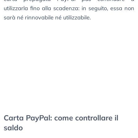
utilizzarla fino alla scadenza: in seguito, essa non
sarà né rinnovabile né utilizzabile.
Carta PayPal: come controllare il
saldo