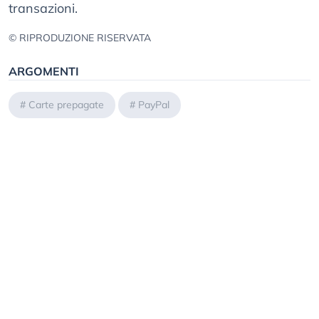
transazioni.
© RIPRODUZIONE RISERVATA
ARGOMENTI
#
Carte prepagate
#
PayPal