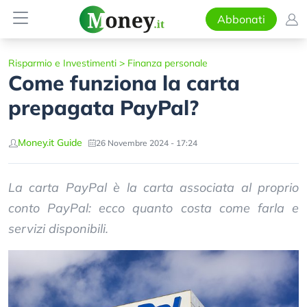
Abbonati
Risparmio e Investimenti
>
Finanza personale
Come funziona la carta
prepagata PayPal?
Money.it Guide
26 Novembre 2024 - 17:24
La carta PayPal è la carta associata al proprio
conto PayPal: ecco quanto costa come farla e
servizi disponibili.