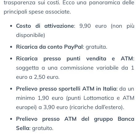
trasparenza sui costi. Ecco una panoramica delle
principali spese associate.
Costo di attivazione
: 9,90 euro (non più
disponibile)
Ricarica da conto PayPal
: gratuita.
Ricarica presso punti vendita e ATM
:
soggetta a una commissione variabile da 1
euro a 2,50 euro.
Prelievo presso sportelli ATM in Italia
: da un
minimo 1,90 euro (punti Lottomatica e ATM
europei) a 3,90 euro (ricariche dall’estero).
Prelievo presso ATM del gruppo Banca
Sella
: gratuito.