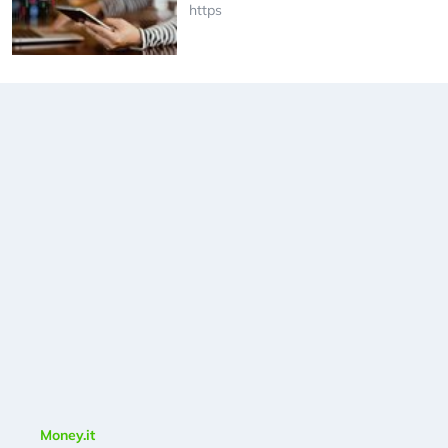
https
Money.it