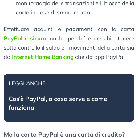
monitoraggio delle transazioni e il blocco della
carta in caso di smarrimento.
Effettuare acquisti e pagamenti con la carta
PayPal è sicuro
, anche perché è possibile tenere
sotto controllo il saldo e i movimenti della carta sia
da
Internet Home Banking
che da app PayPal.
LEGGI ANCHE
Cos’è PayPal, a cosa serve e come
funziona
Ma la carta PayPal è una carta di credito?