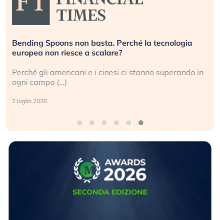
Bending Spoons non basta. Perché la tecnologia
D
europea non riesce a scalare?
g
Perché gli americani e i cinesi ci stanno superando in
G
ogni campo (…)
s
2 luglio 2026
3 