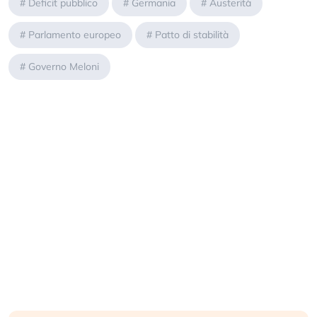
#
Deficit pubblico
#
Germania
#
Austerità
#
Parlamento europeo
#
Patto di stabilità
#
Governo Meloni