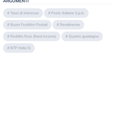
ARGOMENTI
#
Tassi di interesse
#
Poste Italiane S.p.A.
#
Buoni Fruttiferi Postali
#
Rendimento
#
Reddito fisso (fixed income)
#
Quanto guadagna
#
BTP Italia Sì