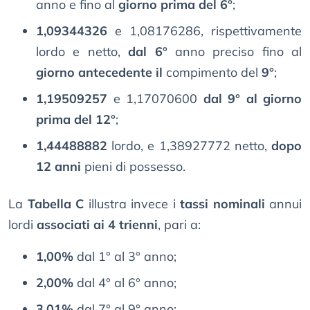
anno e fino al
giorno prima del 6°
;
1,09344326
e 1,08176286, rispettivamente
lordo e netto,
dal 6°
anno preciso fino al
giorno antecedente il
compimento del
9°
;
1,19509257
e 1,17070600
dal 9° al giorno
prima del 12°
;
1,44488882
lordo, e 1,38927772 netto,
dopo
12 anni
pieni di possesso.
La
Tabella C
illustra invece i
tassi nominali
annui
lordi
associati ai 4 trienni
, pari a:
1,00%
dal 1° al 3° anno;
2,00%
dal 4° al 6° anno;
3,01%
dal 7° al 9° anno;