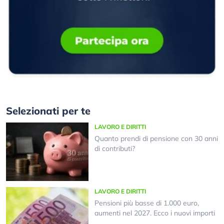
Selezionati per te
LAVORO E DIRITTI
Quanto prendi di pensione con 30 anni
di contributi?
LAVORO E DIRITTI
Pensioni più basse di 1.000 euro,
aumenti nel 2027. Ecco i nuovi importi