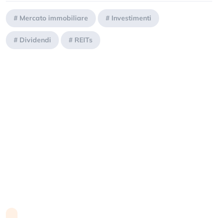
#
Mercato immobiliare
#
Investimenti
#
Dividendi
#
REITs