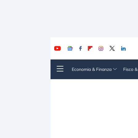
Economia & Finanza
Fisco 