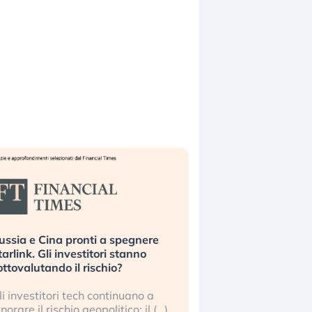
ussia e Cina pronti a spegnere
La grande operazion
tarlink. Gli investitori stanno
insabbiamento sui da
ottovalutando il rischio?
l’AI, spiegata sul Fi
li investitori tech continuano a
Le regole sulla trasp
gnorare il rischio geopolitico: il (…)
sembrano non valere 