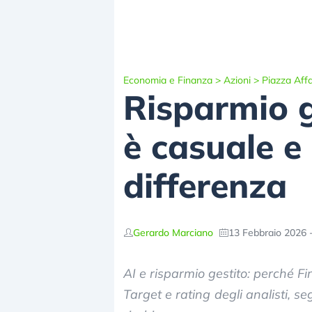
Economia e Finanza
>
Azioni
>
Piazza Affa
Risparmio ge
è casuale e 
differenza
Gerardo Marciano
13 Febbraio 2026 
AI e risparmio gestito: perché F
Target e rating degli analisti, se