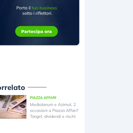
rrelato
PIAZZA AFFARI
Mediolanum e Azimut, 2
occasioni a Piazza Affari?
Target, dividendi e rischi