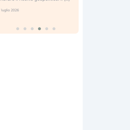
center e le big (…)
 luglio 2026
9 luglio 2026