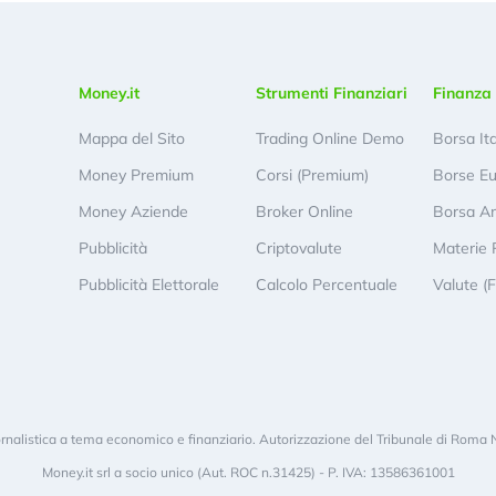
Money.it
Strumenti Finanziari
Finanza 
Mappa del Sito
Trading Online Demo
Borsa It
Money Premium
Corsi (Premium)
Borse E
Money Aziende
Broker Online
Borsa A
Pubblicità
Criptovalute
Materie 
Pubblicità Elettorale
Calcolo Percentuale
Valute (
rnalistica a tema economico e finanziario. Autorizzazione del Tribunale di Roma 
Money.it srl a socio unico (Aut. ROC n.31425) - P. IVA: 13586361001