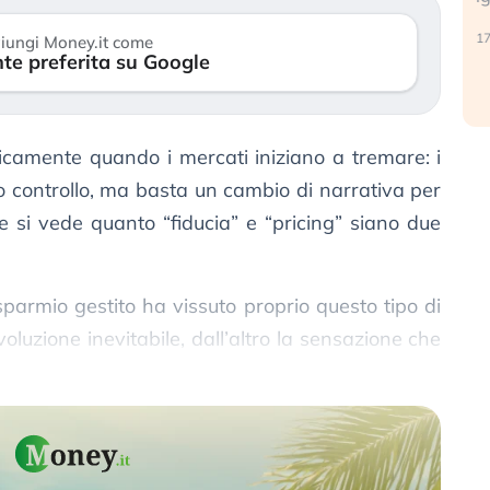
reale. (…)
17
iungi Money.it come
te preferita su Google
24 luglio 2026
icamente quando i mercati iniziano a tremare: i
no controllo, ma basta un cambio di narrativa per
 che si vede quanto “fiducia” e “pricing” siano due
risparmio gestito ha vissuto proprio questo tipo di
evoluzione inevitabile, dall’altro la sensazione che
in fretta, soprattutto sul fronte tecnologico.