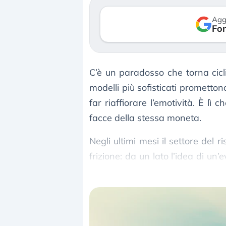
so le (…)
30 luglio 2026
Agg
Fon
gosto 2026
C’è un paradosso che torna cicl
modelli più sofisticati prometto
far riaffiorare l’emotività. È lì
facce della stessa moneta.
Negli ultimi mesi il settore del 
frizione: da un lato l’idea di un’
qualcosa stia accelerando troppo 