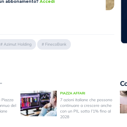
à un abbonamento?
Accedi
#
Azimut Holding
#
FinecoBank
Co
PIAZZA AFFARI
a Piazza
7 azioni italiane che possono
annuo del
continuare a crescere anche
iane
con un PIL sotto l’1% fino al
2028