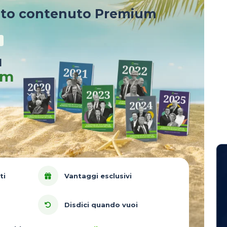
sto contenuto Premium
u
um
ti
Vantaggi esclusivi
Disdici quando vuoi