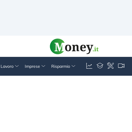
& Lavoro
Imprese
Risparmio