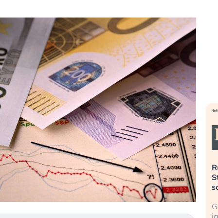
». Investitori
Quando la finanza pesa più
R
o lo scoppio
dell’economia reale. L’America sta
S
ripetendo gli errori del 2008?
s
travolge il
La ricchezza mondiale cresce, ma è
G
itori retail (…)
sempre più sganciata dall’economia
i