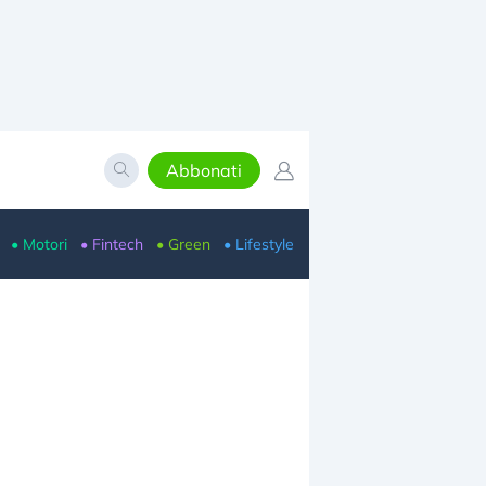
Abbonati
• Motori
• Fintech
• Green
• Lifestyle