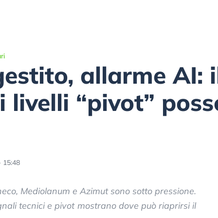
ri
stito, allarme AI: i
i livelli “pivot” pos
- 15:48
ineco, Mediolanum e Azimut sono sotto pressione.
gnali tecnici e pivot mostrano dove può riaprirsi il