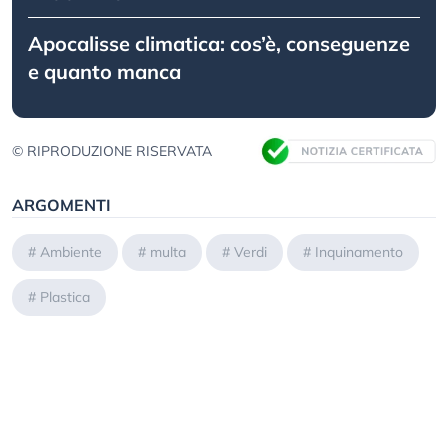
Apocalisse climatica: cos’è, conseguenze
e quanto manca
© RIPRODUZIONE RISERVATA
ARGOMENTI
#
Ambiente
#
multa
#
Verdi
#
Inquinamento
#
Plastica