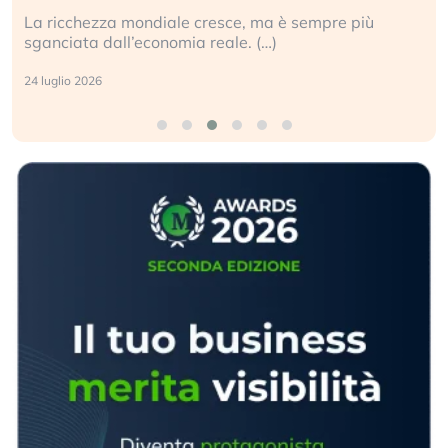
La ricchezza mondiale cresce, ma è sempre più
sganciata dall’economia reale. (…)
24 luglio 2026