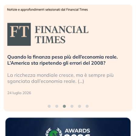
ando la finanza pesa più dell’economia reale.
Russi
America sta ripetendo gli errori del 2008?
inves
 ricchezza mondiale cresce, ma è sempre più
Gli i
anciata dall’economia reale. (…)
geopo
luglio 2026
17 lug