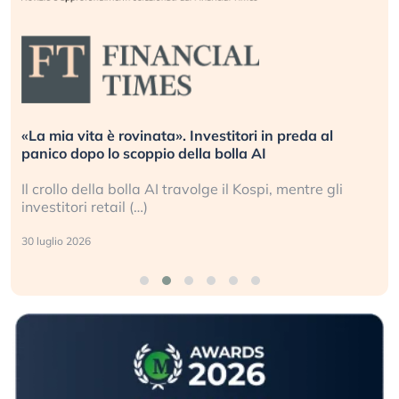
«La mia vita è rovinata». Investitori in preda al
panico dopo lo scoppio della bolla AI
Il crollo della bolla AI travolge il Kospi, mentre gli
investitori retail (…)
30 luglio 2026