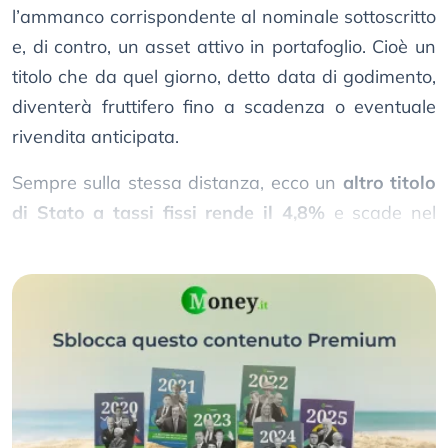
l’ammanco corrispondente al nominale sottoscritto
e, di contro, un asset attivo in portafoglio. Cioè un
titolo che da quel giorno, detto data di godimento,
diventerà fruttifero fino a scadenza o eventuale
rivendita anticipata.
Sempre sulla stessa distanza, ecco un
altro titolo
di Stato a tassi fissi rende il 4,8%
e scade nel
2032 come il
BTP Valore
.