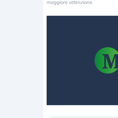
maggiore attenzione.
Dalle valutazioni estreme alla
«La mia vita è r
correzione. Cosa sta guidando il
in preda al pan
repricing degli asset?
della bolla AI
Gli investitori stanno finalmente
Il crollo della bo
mostrando segni di stanchezza
Kospi, mentre gli
verso le (…)
30 luglio 2026
3 agosto 2026