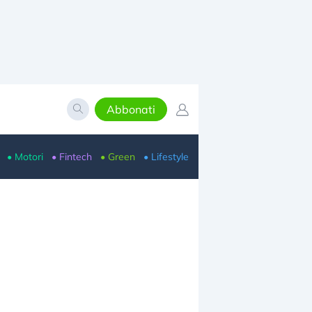
Abbonati
• Motori
• Fintech
• Green
• Lifestyle