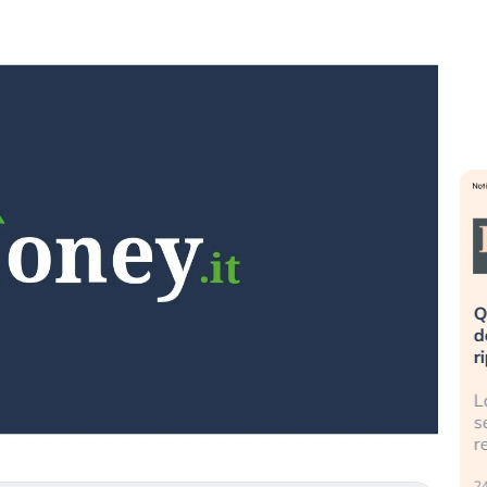
ovinata». Investitori
Quando la finanza pesa più
ico dopo lo scoppio
dell’economia reale. L’America sta
ripetendo gli errori del 2008?
lla AI travolge il
La ricchezza mondiale cresce, ma è
 investitori retail (…)
sempre più sganciata dall’economi
reale. (…)
24 luglio 2026