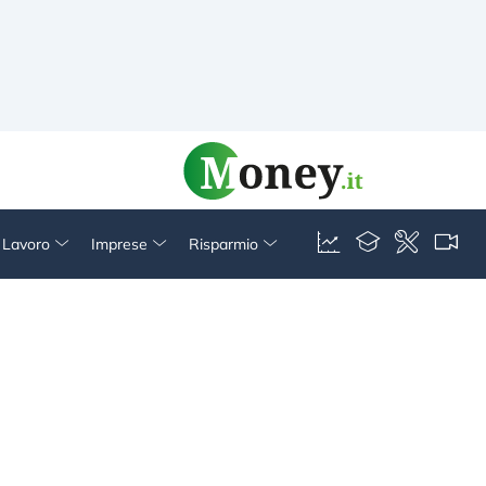
& Lavoro
Imprese
Risparmio