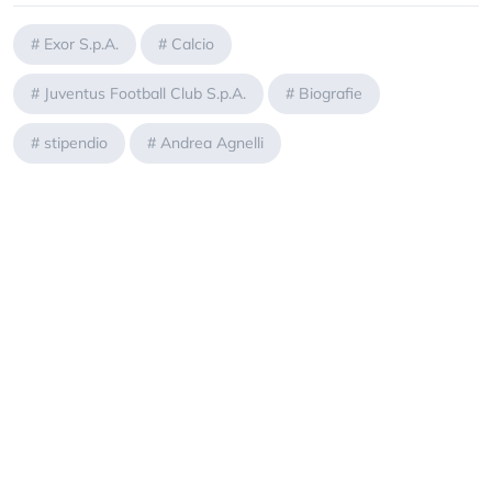
#
Exor S.p.A.
#
Calcio
#
Juventus Football Club S.p.A.
#
Biografie
#
stipendio
#
Andrea Agnelli