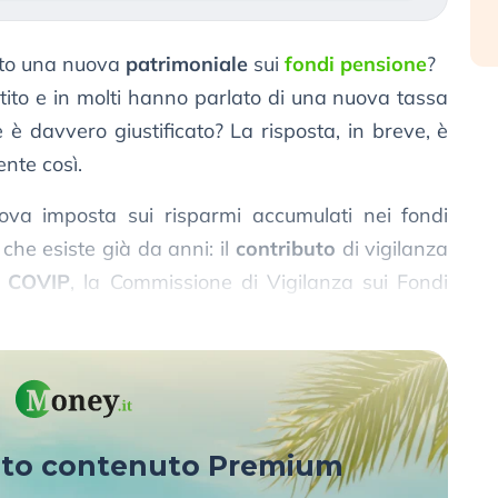
otto una nuova
patrimoniale
sui
fondi pensione
?
attito e in molti hanno parlato di una nuova tassa
è davvero giustificato? La risposta, in breve, è
nte così.
uova imposta sui risparmi accumulati nei fondi
che esiste già da anni: il
contributo
di vigilanza
a
COVIP
, la Commissione di Vigilanza sui Fondi
sto contenuto Premium