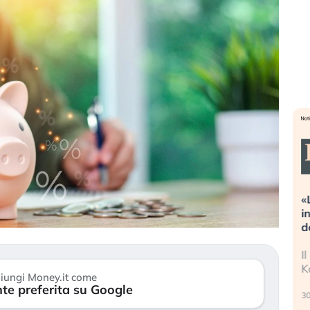
Dalle valutazioni estreme alla
«La mia vita è r
correzione. Cosa sta guidando il
in preda al pan
repricing degli asset?
della bolla AI
Gli investitori stanno finalmente
Il crollo della b
mostrando segni di stanchezza
Kospi, mentre gli
iungi Money.it come
verso le (…)
te preferita su Google
30 luglio 2026
3 agosto 2026