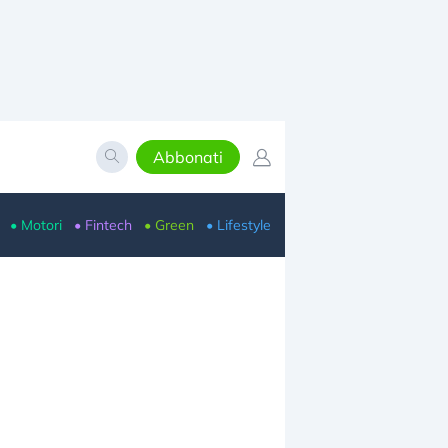
Abbonati
• Motori
• Fintech
• Green
• Lifestyle