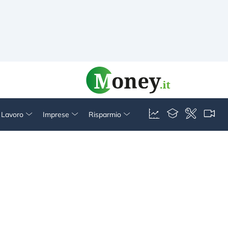
& Lavoro
Imprese
Risparmio