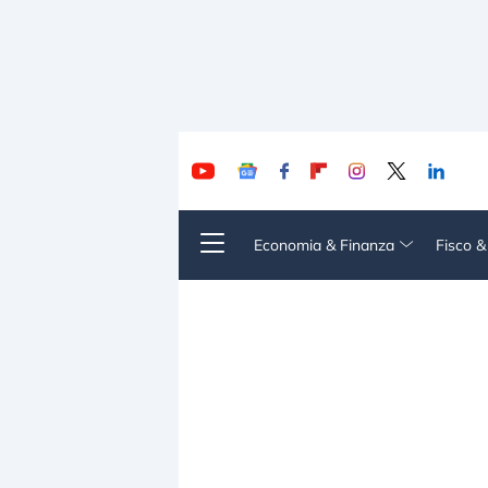
Economia & Finanza
Fisco 