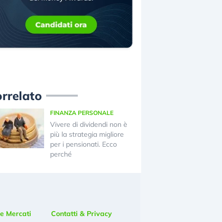
rrelato
FINANZA PERSONALE
Vivere di dividendi non è
più la strategia migliore
per i pensionati. Ecco
perché
e Mercati
Contatti & Privacy