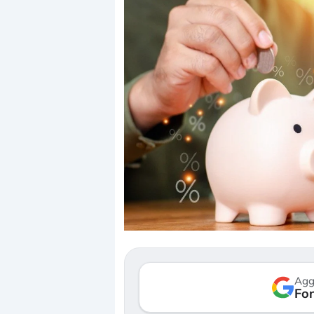
Agg
Fon