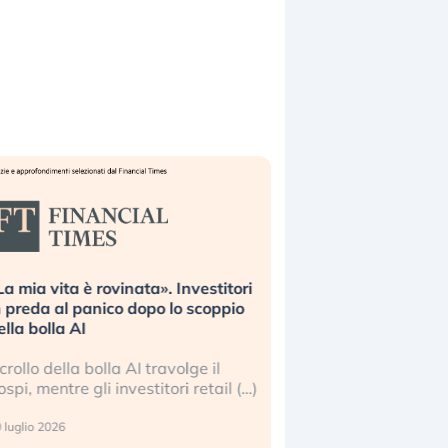
ovinata». Investitori
Quando la finanza pesa più
ico dopo lo scoppio
dell’economia reale. L’America sta
ripetendo gli errori del 2008?
olla AI travolge il
La ricchezza mondiale cresce, ma 
 investitori retail (…)
sempre più sganciata dall’economi
reale. (…)
24 luglio 2026