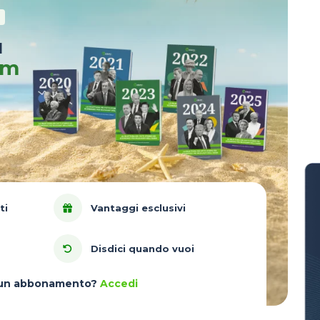
u
um
ti
Vantaggi esclusivi
Disdici quando vuoi
à un abbonamento?
Accedi