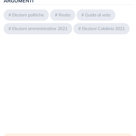
ARGOMENTI
#
Elezioni politiche
#
Reato
#
Guida al voto
#
Elezioni amministrative 2021
#
Elezioni Calabria 2021