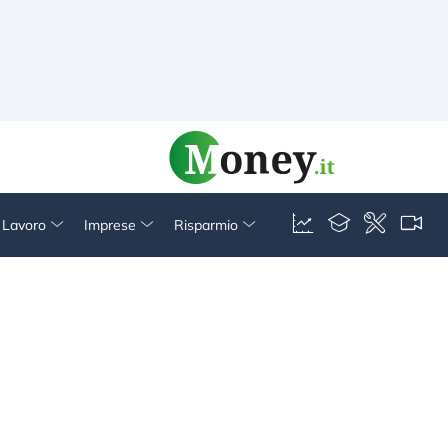
& Lavoro
Imprese
Risparmio