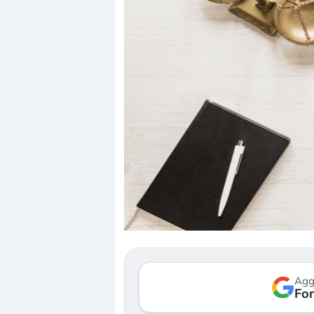
Dalle valutazioni estr
correzione. Cosa sta g
repricing degli asset?
Gli investitori stanno 
mostrando segni di s
Agg
verso le (…)
Fon
3 agosto 2026