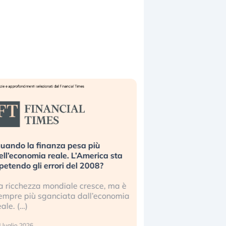
uando la finanza pesa più
Russia e Cina pronti
ell’economia reale. L’America sta
Starlink. Gli investit
ipetendo gli errori del 2008?
sottovalutando il ris
a ricchezza mondiale cresce, ma è
Gli investitori tech c
empre più sganciata dall’economia
ignorare il rischio geop
eale. (…)
17 luglio 2026
 luglio 2026