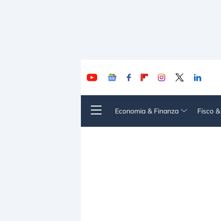
Economia & Finanza
Fisco 