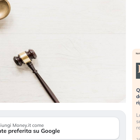
eme alla
«La mia vita è rovinata». Investitori
Q
uidando il
in preda al panico dopo lo scoppio
d
della bolla AI
r
finalmente
Il crollo della bolla AI travolge il
L
tanchezza
Kospi, mentre gli investitori retail (…)
s
iungi Money.it come
r
te preferita su Google
30 luglio 2026
24