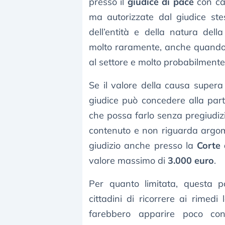
presso il
giudice di pace
con cau
ma autorizzate dal giudice ste
dell’entità e della natura del
molto raramente, anche quando 
al settore e molto probabilment
Se il valore della causa supera d
giudice può concedere alla part
che possa farlo senza pregiudi
contenuto e non riguarda argomen
giudizio anche presso la
Corte 
valore massimo di
3.000 euro
.
Per quanto limitata, questa p
cittadini di ricorrere ai rime
farebbero apparire poco conv