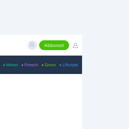
Abbonati
• Motori
• Fintech
• Green
• Lifestyle