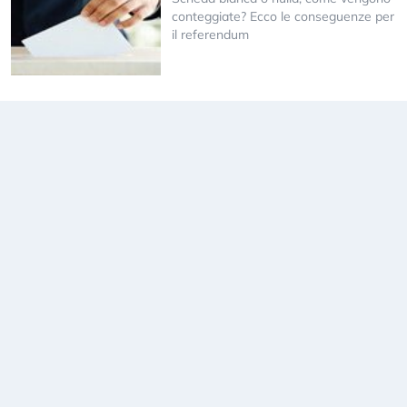
conteggiate? Ecco le conseguenze per
il referendum