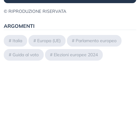
© RIPRODUZIONE RISERVATA
ARGOMENTI
#
Italia
#
Europa (UE)
#
Parlamento europeo
#
Guida al voto
#
Elezioni europee 2024