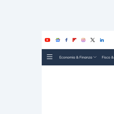
Economia & Finanza
Fisco 