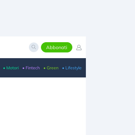
Abbonati
• Motori
• Fintech
• Green
• Lifestyle