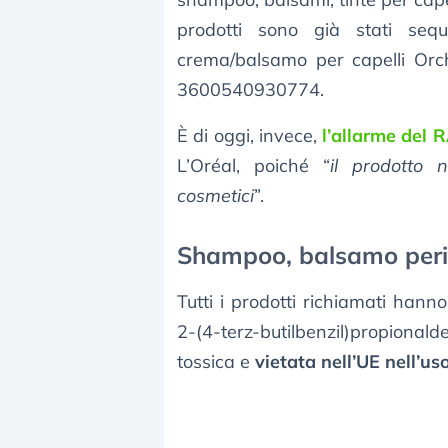
prodotti sono già stati seq
crema/balsamo per capelli Orch
3600540930774.
È di oggi, invece,
l’allarme del
L’Oréal, poiché “
il prodotto 
cosmetici
”.
Shampoo, balsamo perico
Tutti i prodotti richiamati han
2-(4-terz-butilbenzil)propional
tossica e
vietata nell’UE nell’u