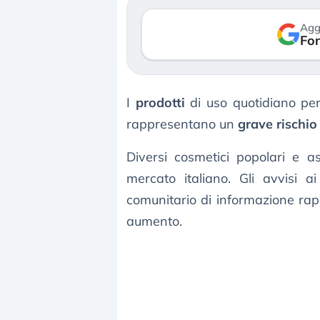
verso le (…)
30 luglio 2026
Agg
Fon
3 agosto 2026
I
prodotti
di uso quotidiano per 
rappresentano un
grave rischio
Diversi cosmetici popolari e as
mercato italiano. Gli avvisi 
comunitario di informazione rapi
aumento.