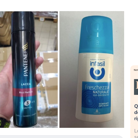
ovinata». Investitori
Quando la finanza pesa più
ico dopo lo scoppio
dell’economia reale. L’America sta
ripetendo gli errori del 2008?
lla AI travolge il
La ricchezza mondiale cresce, ma è
 investitori retail (…)
sempre più sganciata dall’economi