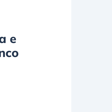
a e
enco