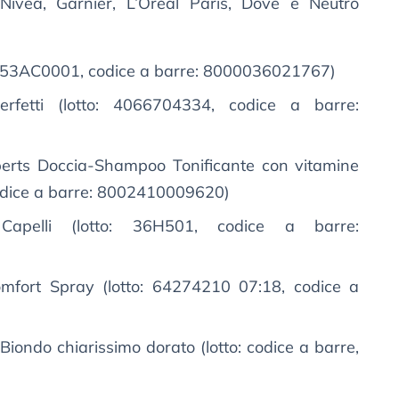
Nivea, Garnier, L’Oréal Paris, Dove e Neutro
 8353AC0001, codice a barre: 8000036021767)
fetti (lotto: 4066704334, codice a barre:
erts Doccia-Shampoo Tonificante con vitamine
 codice a barre: 8002410009620)
apelli (lotto: 36H501, codice a barre:
fort Spray (lotto: 64274210 07:18, codice a
Biondo chiarissimo dorato (lotto: codice a barre,