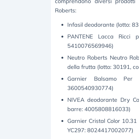
comprendono diversi prodotti 
Roberts:
Infasil deodorante (lotto:
PANTENE Lacca Ricci per
5410076569946)
Neutro Roberts Neutro Rob
della frutta (lotto: 30191,
Garnier Balsamo Per C
3600540930774)
NIVEA deodorante Dry Com
barre: 4005808816033)
Garnier Cristal Color 10.31 
YC297: 8024417002077)