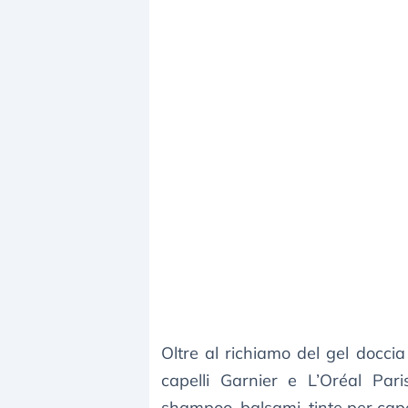
Oltre al richiamo del gel doccia
capelli Garnier e L’Oréal Par
shampoo, balsami, tinte per capell