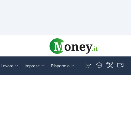
& Lavoro
Imprese
Risparmio