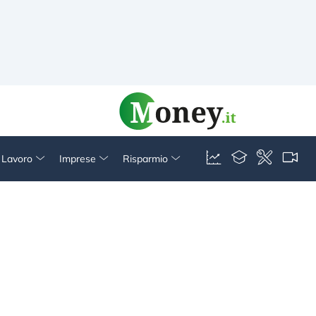
& Lavoro
Imprese
Risparmio