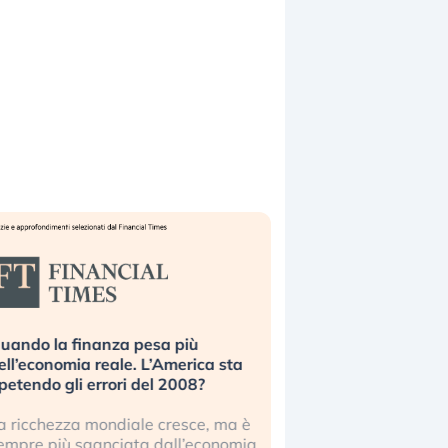
uando la finanza pesa più
Russia e Cina pronti
ell’economia reale. L’America sta
Starlink. Gli investit
ipetendo gli errori del 2008?
sottovalutando il ris
a ricchezza mondiale cresce, ma è
Gli investitori tech c
empre più sganciata dall’economia
ignorare il rischio geop