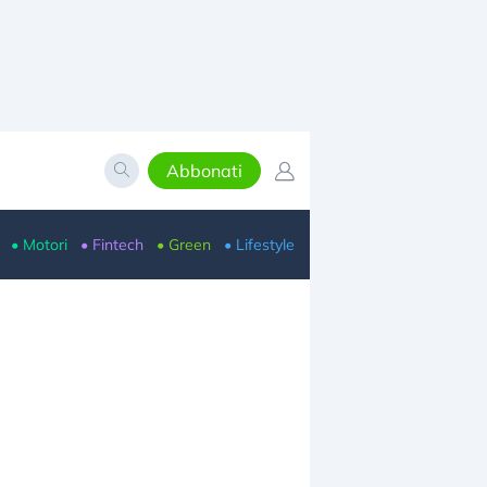
Abbonati
• Motori
• Fintech
• Green
• Lifestyle