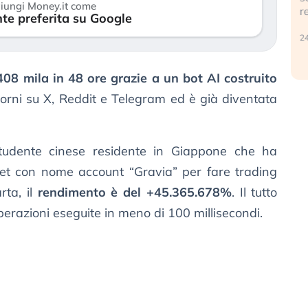
iungi Money.it come
r
te preferita su Google
30 luglio 2026
24
408 mila in 48 ore grazie a un bot AI costruito
giorni su X, Reddit e Telegram ed è già diventata
studente cinese residente in Giappone che ha
et con nome account “Gravia” per fare trading
rta, il
rendimento è del +45.365.678%
. Il tutto
erazioni eseguite in meno di 100 millisecondi.