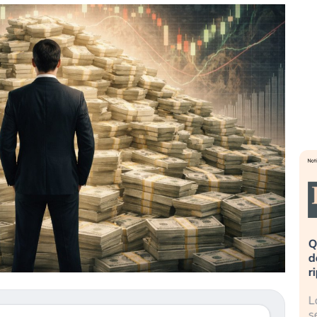
eme alla
«La mia vita è rovinata». Investitori
Q
uidando il
in preda al panico dopo lo scoppio
d
della bolla AI
r
finalmente
Il crollo della bolla AI travolge il
L
tanchezza
Kospi, mentre gli investitori retail (…)
s