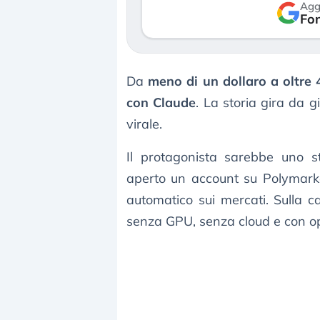
Agg
verso le (…)
Fon
3 agosto 2026
Da
meno di un dollaro a oltre 
con Claude
. La storia gira da 
virale.
Il protagonista sarebbe uno 
aperto un account su Polymark
automatico sui mercati. Sulla ca
senza GPU, senza cloud e con op