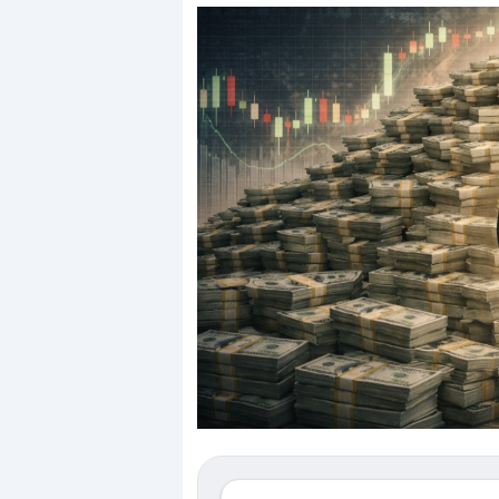
Dalle valutazioni estr
correzione. Cosa sta g
repricing degli asset?
Gli investitori stanno 
mostrando segni di s