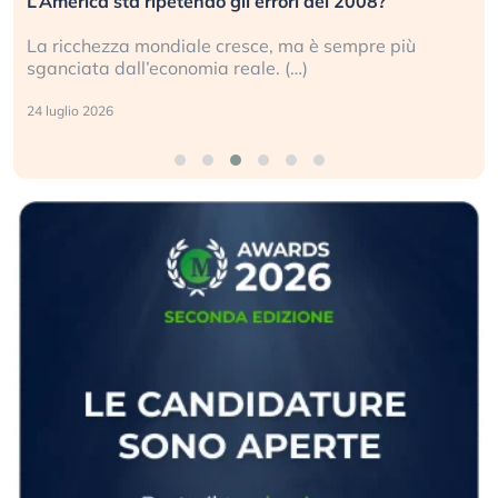
L’America sta ripetendo gli errori del 2008?
La ricchezza mondiale cresce, ma è sempre più
sganciata dall’economia reale. (…)
24 luglio 2026