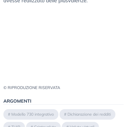
avesse realizzato delle plusvalenze.
© RIPRODUZIONE RISERVATA
ARGOMENTI
#
Modello 730 integrativo
#
Dichiarazione dei redditi
#
TUIR
#
Criptovalute
#
Valute virtuali