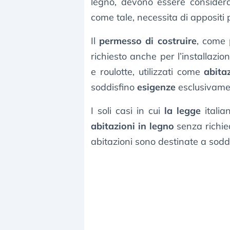
legno, devono essere conside
come tale, necessita di appositi 
Il
permesso di costruire
, come p
richiesto anche per l’installazio
e roulotte, utilizzati come
abita
soddisfino
esigenze
esclusivam
I soli casi in cui
la legge
itali
abitazioni in legno
senza richied
abitazioni sono destinate a sod