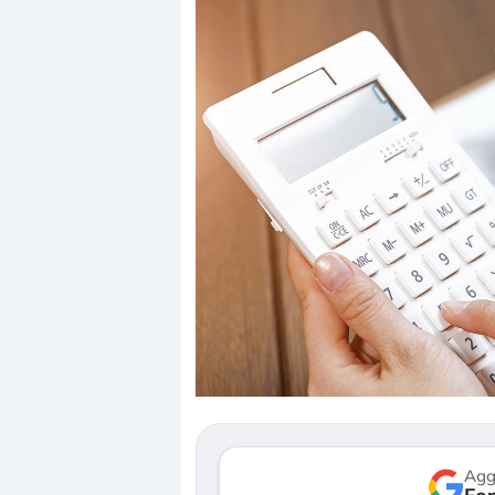
Dalle valutazioni estr
correzione. Cosa sta g
repricing degli asset?
Gli investitori stanno 
mostrando segni di s
verso le (…)
Agg
3 agosto 2026