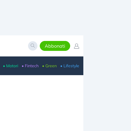
Abbonati
• Motori
• Fintech
• Green
• Lifestyle