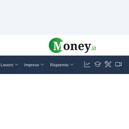
& Lavoro
Imprese
Risparmio