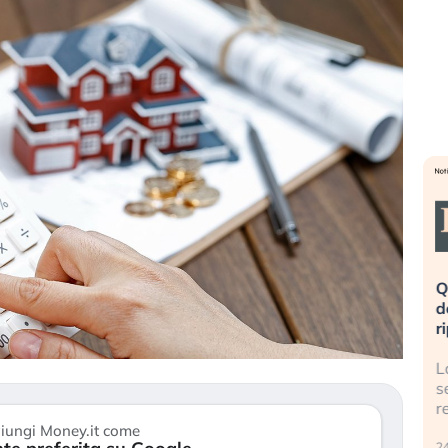
eme alla
«La mia vita è rovinata». Investitori
Q
uidando il
in preda al panico dopo lo scoppio
d
della bolla AI
r
finalmente
Il crollo della bolla AI travolge il
L
tanchezza
Kospi, mentre gli investitori retail (…)
s
r
30 luglio 2026
iungi Money.it come
24