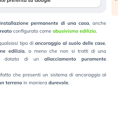
te preferita su Google
installazione permanente di una casa
, anche
reato
configurato come
abusivismo edilizio
.
ualsiasi tipo di
ancoraggio al suolo delle case
,
ne edilizia
, a meno che non si tratti di una
o, dotata di un
allacciamento puramente
fatto che presenti un sistema di ancoraggio al
un terreno
in maniera
durevole
.