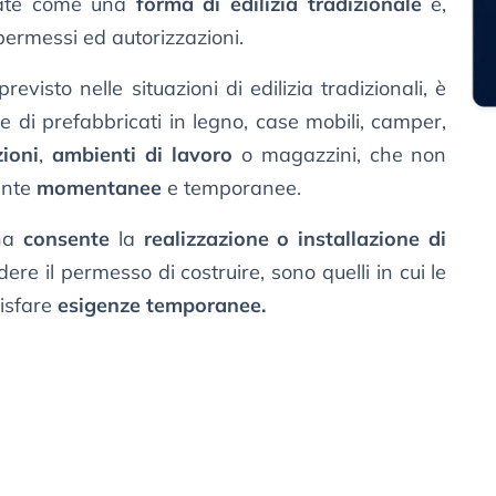
rate come una
forma di edilizia tradizionale
e,
permessi ed autorizzazioni.
revisto nelle situazioni di edilizia tradizionali, è
ne di prefabbricati in legno, case mobili, camper,
zioni
,
ambienti di lavoro
o magazzini, che non
ente
momentanee
e temporanee.
ana
consente
la
realizzazione o installazione di
ere il permesso di costruire, sono quelli in cui le
disfare
esigenze temporanee.