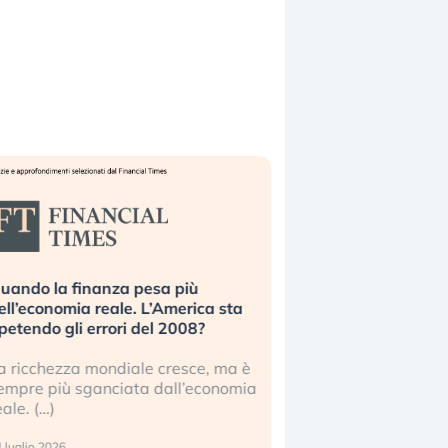
uando la finanza pesa più
Russia e Cina pronti
ell’economia reale. L’America sta
Starlink. Gli investit
ipetendo gli errori del 2008?
sottovalutando il ris
a ricchezza mondiale cresce, ma è
Gli investitori tech c
empre più sganciata dall’economia
ignorare il rischio geop
eale. (…)
17 luglio 2026
 luglio 2026