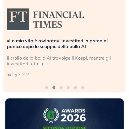
«La mia vita è rovinata». Investitori in preda al
panico dopo lo scoppio della bolla AI
Il crollo della bolla AI travolge il Kospi, mentre gli
investitori retail (…)
30 luglio 2026