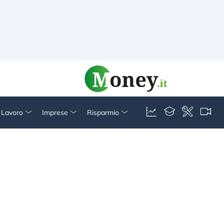
& Lavoro
Imprese
Risparmio