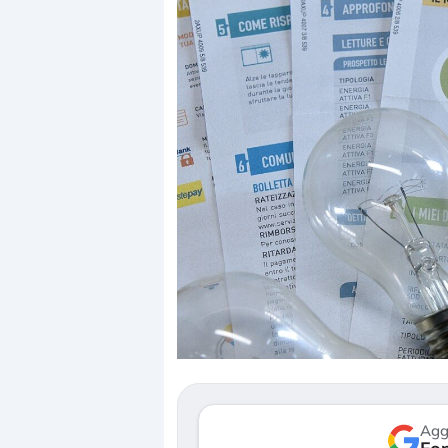
Dalle valutazioni estr
correzione. Cosa sta g
repricing degli asset?
Gli investitori stanno 
mostrando segni di s
verso le (…)
Agg
3 agosto 2026