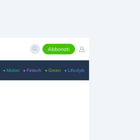
Abbonati
• Motori
• Fintech
• Green
• Lifestyle