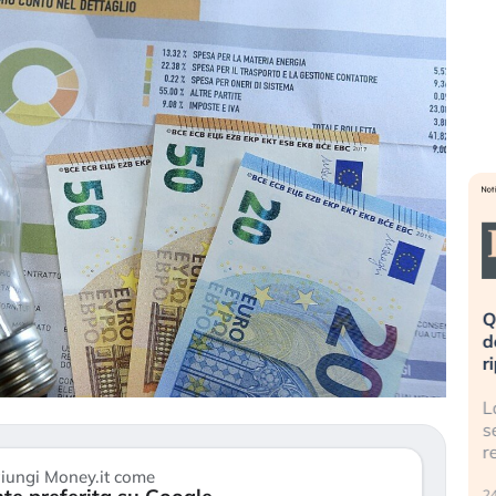
eme alla
«La mia vita è rovinata». Investitori
Q
uidando il
in preda al panico dopo lo scoppio
d
della bolla AI
r
finalmente
Il crollo della bolla AI travolge il
L
tanchezza
Kospi, mentre gli investitori retail (…)
s
r
30 luglio 2026
iungi Money.it come
24