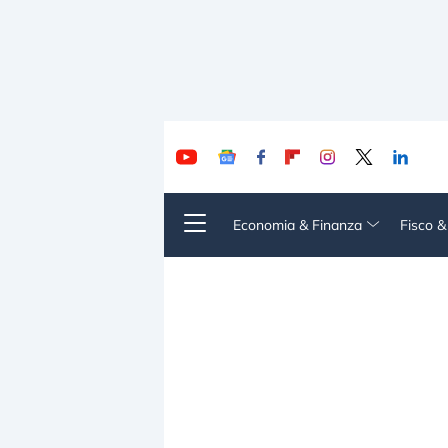
Economia & Finanza
Fisco 