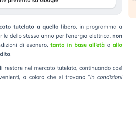
te preferita su Google
ato tutelato a quello libero
, in programma a
ile dello stesso anno per l’energia elettrica,
non
ndizioni di esonero,
tanto in base all’età
o
allo
dito
.
di restare nel mercato tutelato, continuando così
nvenienti, a coloro che si trovano “
in condizioni