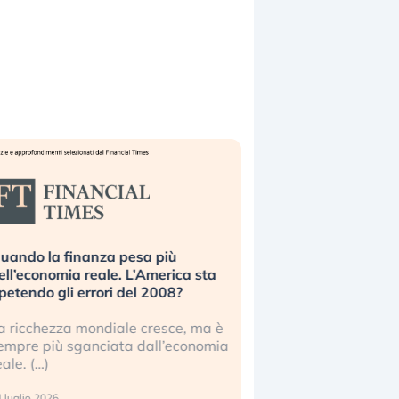
uando la finanza pesa più
Russia e Cina pronti
ell’economia reale. L’America sta
Starlink. Gli investit
ipetendo gli errori del 2008?
sottovalutando il ris
a ricchezza mondiale cresce, ma è
Gli investitori tech c
empre più sganciata dall’economia
ignorare il rischio geop
eale. (…)
17 luglio 2026
 luglio 2026