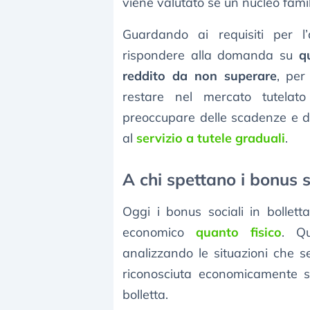
viene valutato se un nucleo fami
Guardando ai requisiti per l
rispondere alla domanda su
q
reddito da non superare
, per
restare nel mercato tutelat
preoccupare delle scadenze e d
al
servizio a tutele graduali
.
A chi spettano i bonus so
Oggi i bonus sociali in bollet
economico
quanto fisico
. Qu
analizzando le situazioni che 
riconosciuta economicamente sv
bolletta.