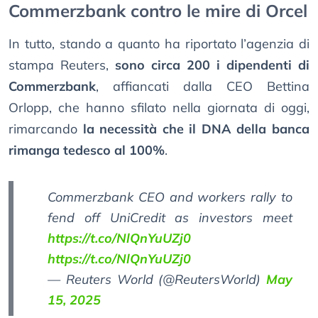
Commerzbank contro le mire di Orcel
In tutto, stando a quanto ha riportato l’agenzia di
stampa Reuters,
sono circa 200 i dipendenti di
Commerzbank
, affiancati dalla CEO Bettina
Orlopp, che hanno sfilato nella giornata di oggi,
rimarcando
la necessità che il DNA della banca
rimanga tedesco al 100%
.
Commerzbank CEO and workers rally to
fend off UniCredit as investors meet
https://t.co/NlQnYuUZj0
https://t.co/NlQnYuUZj0
— Reuters World (@ReutersWorld)
May
15, 2025