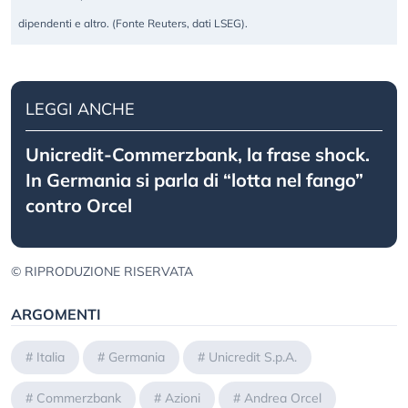
dipendenti e altro. (Fonte Reuters, dati LSEG).
LEGGI ANCHE
Unicredit-Commerzbank, la frase shock.
In Germania si parla di “lotta nel fango”
contro Orcel
© RIPRODUZIONE RISERVATA
ARGOMENTI
#
Italia
#
Germania
#
Unicredit S.p.A.
#
Commerzbank
#
Azioni
#
Andrea Orcel