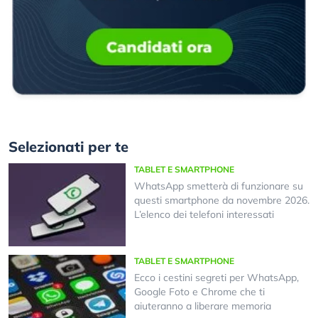
Selezionati per te
TABLET E SMARTPHONE
WhatsApp smetterà di funzionare su
questi smartphone da novembre 2026.
L’elenco dei telefoni interessati
TABLET E SMARTPHONE
Ecco i cestini segreti per WhatsApp,
Google Foto e Chrome che ti
aiuteranno a liberare memoria