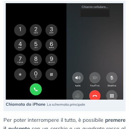
Chiamata da iPhone
La schermata principale
Per poter interrompere il tutto, è possibile
premere
il pulsante
con un cerchio e un quadrato rosso al