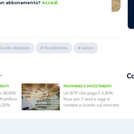
à un abbonamento?
Accedi
#
Conto deposito
#
Rendimento
#
Azioni
Co
MENTI
RISPARMIO E INVESTIMENTI
o 30.000
Un BTP che paga il 3,30%
fruttifero
fisso per 7 anni e oggi si
 3,25%
compra a sconto sul mercato