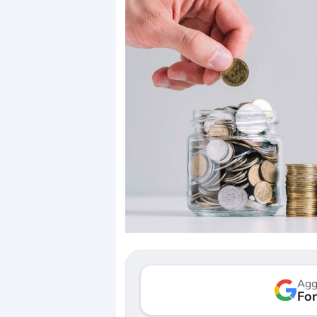
Dalle valutazioni estr
correzione. Cosa sta g
repricing degli asset?
Gli investitori stanno 
mostrando segni di s
Agg
verso le (…)
Fon
3 agosto 2026