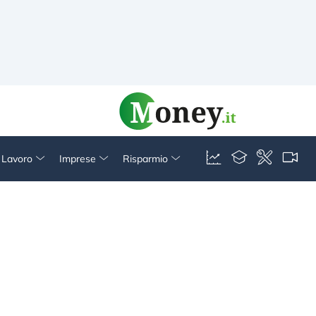
& Lavoro
Imprese
Risparmio