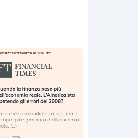
uando la finanza pesa più
Russia e Cina pronti
ell’economia reale. L’America sta
Starlink. Gli investit
ipetendo gli errori del 2008?
sottovalutando il ris
a ricchezza mondiale cresce, ma è
Gli investitori tech c
empre più sganciata dall’economia
ignorare il rischio geop
eale. (…)
17 luglio 2026
 luglio 2026