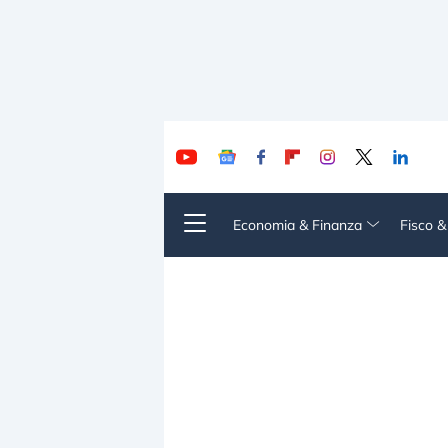
Economia & Finanza
Fisco 