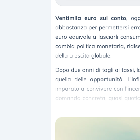
Ventimila euro sul conto
, og
abbastanza per permettersi erro
euro equivale a lasciarli consu
cambia politica monetaria, ridiseg
della crescita globale.
Dopo due anni di tagli ai tassi, 
quella delle
opportunità
. L’in
imparato a convivere con l’incer
domanda concreta, quasi quotid
senza esporsi a rischi inutili?