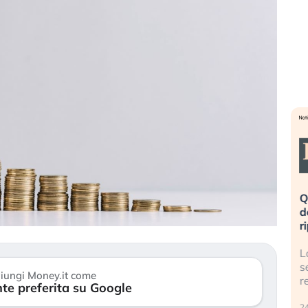
eme alla
«La mia vita è rovinata». Investitori
Q
uidando il
in preda al panico dopo lo scoppio
d
della bolla AI
r
finalmente
Il crollo della bolla AI travolge il
L
tanchezza
Kospi, mentre gli investitori retail (…)
s
iungi Money.it come
r
te preferita su Google
30 luglio 2026
24