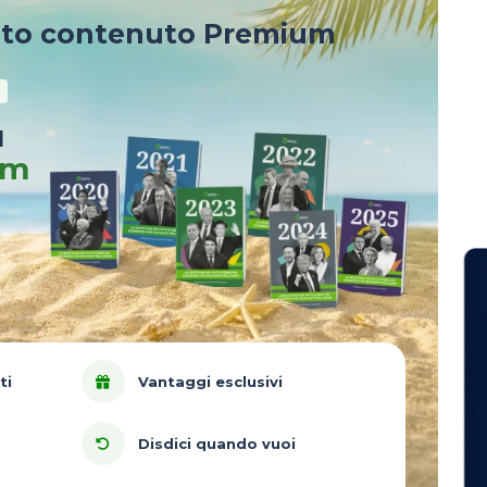
sto contenuto Premium
u
um
ti
Vantaggi esclusivi
Disdici quando vuoi