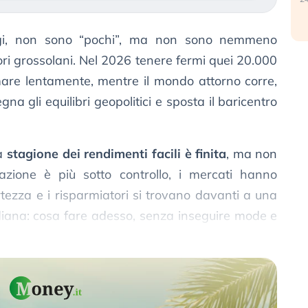
gi, non sono “pochi”, ma non sono nemmeno
ri grossolani. Nel 2026 tenere fermi quei 20.000
mare lentamente, mentre il mondo attorno corre,
na gli equilibri geopolitici e sposta il baricentro
la
stagione dei rendimenti facili è finita
, ma non
flazione è più sotto controllo, i mercati hanno
tezza e i risparmiatori si trovano davanti a una
iana: cosa fare adesso, senza inseguire mode e