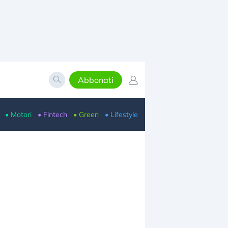
Abbonati
• Motori
• Fintech
• Green
• Lifestyle