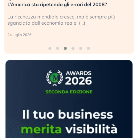
L’America sta ripetendo gli errori del 2008?
La ricchezza mondiale cresce, ma è sempre più
sganciata dall’economia reale. (…)
24 luglio 2026