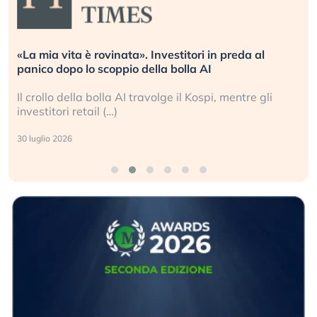
«La mia vita è rovinata». Investitori in preda al
panico dopo lo scoppio della bolla AI
Il crollo della bolla AI travolge il Kospi, mentre gli
investitori retail (…)
30 luglio 2026