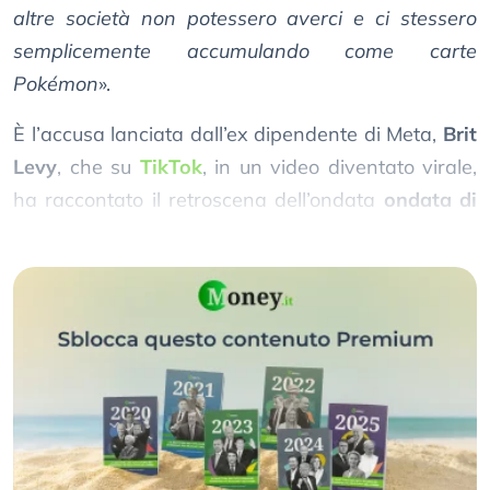
altre società non potessero averci e ci stessero
semplicemente accumulando come carte
Pokémon
».
È l’accusa lanciata dall’ex dipendente di Meta,
Brit
Levy
, che su
TikTok
, in un video diventato virale,
ha raccontato il retroscena dell’ondata
ondata di
licenziamenti
della società.