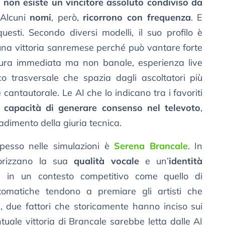
e
non esiste un vincitore assoluto condiviso da
 Alcuni
nomi
, però,
ricorrono con frequenza
. E
esti. Secondo diversi modelli, il suo profilo è
una vittoria sanremese perché può vantare forte
rittura immediata ma non banale, esperienza live
o trasversale che spazia dagli ascoltatori più
 cantautorale. Le AI che lo indicano tra i favoriti
 capacità di generare consenso nel televoto
,
adimento della giuria tecnica.
esso nelle simulazioni è
Serena Brancale
. In
lorizzano la sua
qualità vocale
e un’
identità
i in un contesto competitivo come quello di
omatiche tendono a premiare gli artisti che
à
, due fattori che storicamente hanno inciso sui
ventuale vittoria di Brancale sarebbe letta dalle AI