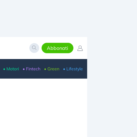
Abbonati
• Motori
• Fintech
• Green
• Lifestyle