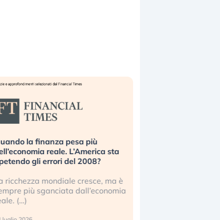
uando la finanza pesa più
Russia e Cina pronti
ell’economia reale. L’America sta
Starlink. Gli investit
ipetendo gli errori del 2008?
sottovalutando il ris
a ricchezza mondiale cresce, ma è
Gli investitori tech c
empre più sganciata dall’economia
ignorare il rischio geop
eale. (…)
17 luglio 2026
 luglio 2026