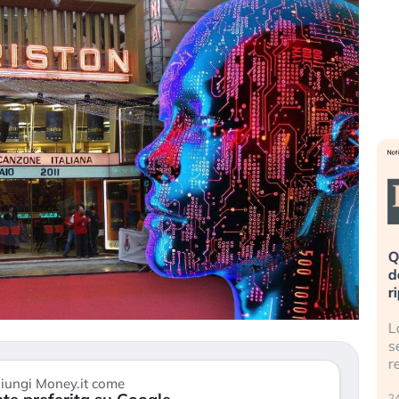
eme alla
«La mia vita è rovinata». Investitori
Q
uidando il
in preda al panico dopo lo scoppio
d
della bolla AI
r
finalmente
Il crollo della bolla AI travolge il
L
tanchezza
Kospi, mentre gli investitori retail (…)
s
r
30 luglio 2026
iungi Money.it come
24