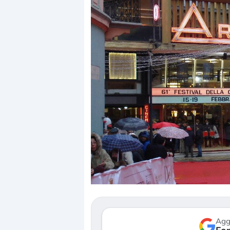
Dalle valutazioni estr
correzione. Cosa sta g
repricing degli asset?
Gli investitori stanno 
mostrando segni di s
verso le (…)
Agg
3 agosto 2026