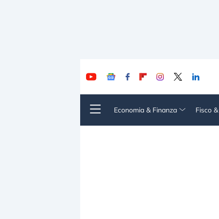
Economia & Finanza
Fisco 