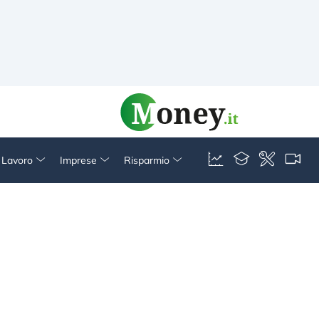
& Lavoro
Imprese
Risparmio