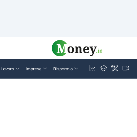
& Lavoro
Imprese
Risparmio