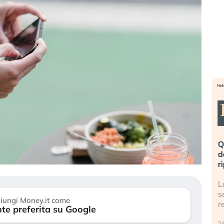
inata». Investitori
Quando la finanza pesa più
o dopo lo scoppio
dell’economia reale. L’America sta
ripetendo gli errori del 2008?
a AI travolge il
La ricchezza mondiale cresce, ma è
nvestitori retail (…)
sempre più sganciata dall’economia
iungi Money.it come
reale. (…)
te preferita su Google
24 luglio 2026