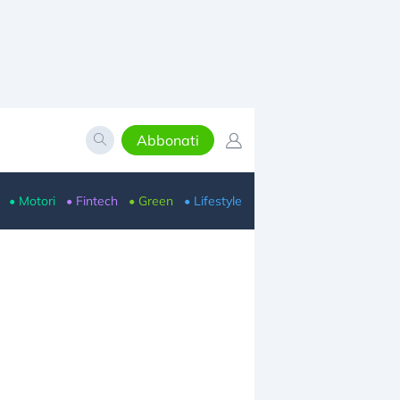
Abbonati
• Motori
• Fintech
• Green
• Lifestyle