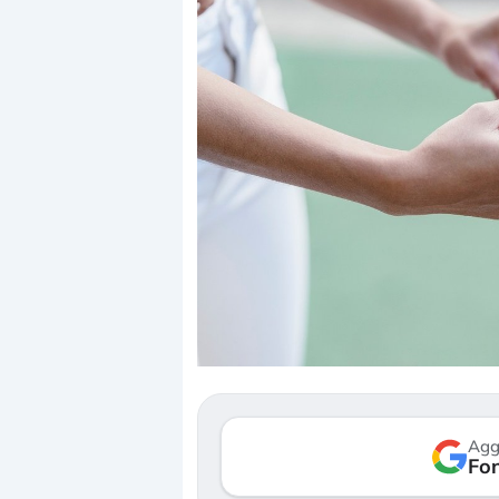
Dalle valutazioni estreme alla
«La mia vita è rov
correzione. Cosa sta guidando il
in preda al panic
repricing degli asset?
della bolla AI
Gli investitori stanno finalmente
Il crollo della boll
mostrando segni di stanchezza
Kospi, mentre gli i
Agg
verso le (…)
Fon
30 luglio 2026
3 agosto 2026