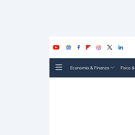
Economia & Finanza
Fisco 