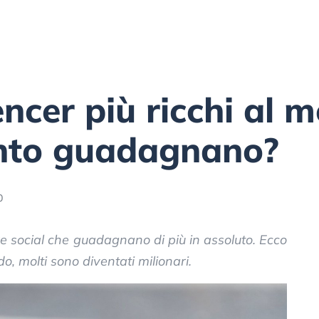
encer più ricchi al 
nto guadagnano?
0
ure social che guadagnano di più in assoluto. Ecco
do, molti sono diventati milionari.