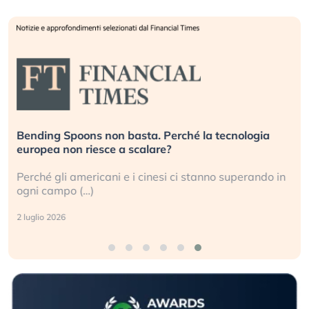
Bending Spoons non basta. Perché la tecnologia
D
europea non riesce a scalare?
g
Perché gli americani e i cinesi ci stanno superando in
G
ogni campo (…)
s
2 luglio 2026
3 