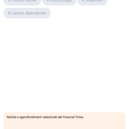
#
Cuneo fiscale
#
Busta paga
#
Stipendio
#
Lavoro dipendente