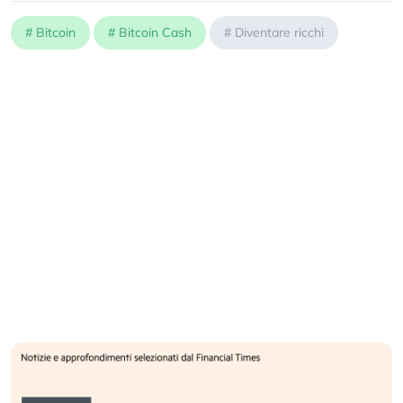
#
Bitcoin
#
Bitcoin Cash
#
Diventare ricchi