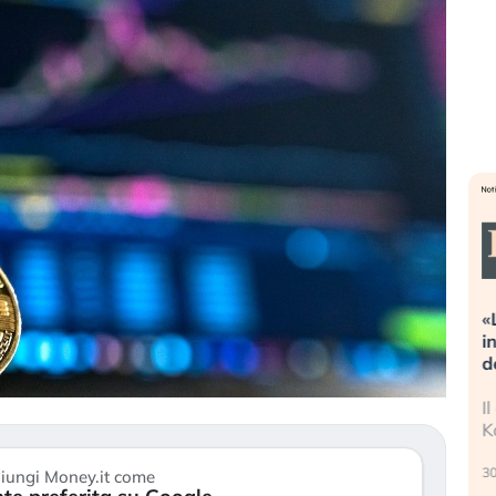
treme alla
«La mia vita è rovinata». Investitori
 guidando il
in preda al panico dopo lo scoppio
t?
della bolla AI
o finalmente
Il crollo della bolla AI travolge il
stanchezza
Kospi, mentre gli investitori retail (…)
30 luglio 2026
iungi Money.it come