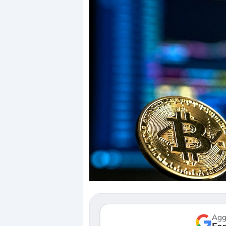
Dalle valutazioni es
correzione. Cosa sta
repricing degli asse
Gli investitori stann
mostrando segni di 
verso le (…)
Agg
3 agosto 2026