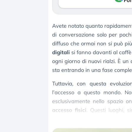
Fon
Avete notato quanto rapidame
di conversazione solo per pochi
diffuso che ormai non si può più
digitali
si fanno davanti al caffè d
ogni giorno di nuovi rialzi. È un
sta entrando in una fase comple
Tuttavia, con questa evoluzio
l’accesso a questo mondo. No
esclusivamente nello spazio on
accesso fisici
. Questi luoghi, 
ponte che collega il mondo tradiz