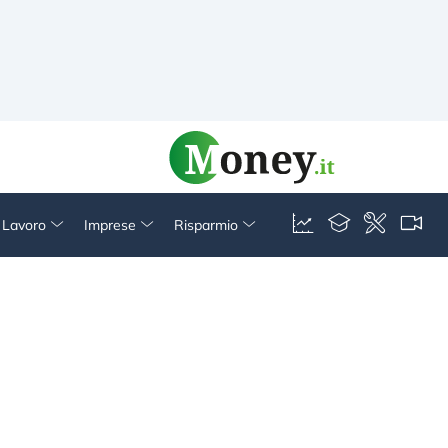
& Lavoro
Imprese
Risparmio