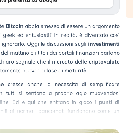
te preferita su Google
nte
Bitcoin
abbia smesso di essere un argomento
 geek ed entusiasti? In realtà, è diventato così
 ignorarlo. Oggi le discussioni sugli
investimenti
el mattino e i titoli dei portali finanziari parlano
 chiaro segnale che il
mercato delle criptovalute
tamente nuova: la fase di
maturità
.
ne cresce anche la necessità di semplificare
n tutti si sentono a proprio agio muovendosi
line. Ed è qui che entrano in gioco i
punti di
simili ai normali bancomat, funzionano come un
ionale del contante con l’
universo digitale
.