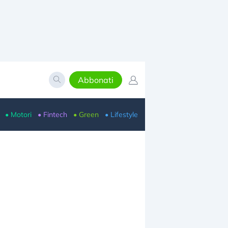
Abbonati
• Motori
• Fintech
• Green
• Lifestyle