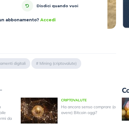
Disdici quando vuoi
à un abbonamento?
Accedi
amenti digitali
#
Mining (criptovalute)
Co
CRIPTOVALUTE
n
Ha ancora senso comprare (o
bile
avere) Bitcoin oggi?
ermi da