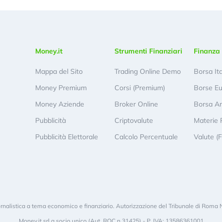
Money.it
Strumenti Finanziari
Finanza 
Mappa del Sito
Trading Online Demo
Borsa It
Money Premium
Corsi (Premium)
Borse E
Money Aziende
Broker Online
Borsa A
Pubblicità
Criptovalute
Materie 
Pubblicità Elettorale
Calcolo Percentuale
Valute (
rnalistica a tema economico e finanziario. Autorizzazione del Tribunale di Roma 
Money.it srl a socio unico (Aut. ROC n.31425) - P. IVA: 13586361001