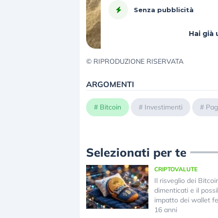
Senza pubblicità
Hai gi
© RIPRODUZIONE RISERVATA
ARGOMENTI
#
Bitcoin
#
Investimenti
#
Pag
Selezionati per te
CRIPTOVALUTE
Il risveglio dei Bitcoi
dimenticati e il possi
impatto dei wallet f
16 anni