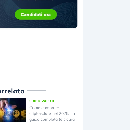
rrelato
CRIPTOVALUTE
Come comprare
criptovalute nel 2026. La
guida completa (e sicura)