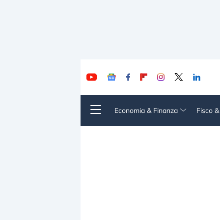
Economia & Finanza
Fisco 