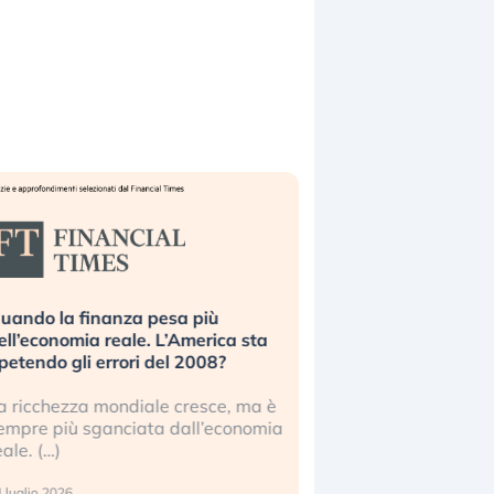
uando la finanza pesa più
Russia e Cina pronti
ell’economia reale. L’America sta
Starlink. Gli investit
ipetendo gli errori del 2008?
sottovalutando il ris
a ricchezza mondiale cresce, ma è
Gli investitori tech c
empre più sganciata dall’economia
ignorare il rischio geop
eale. (…)
17 luglio 2026
 luglio 2026