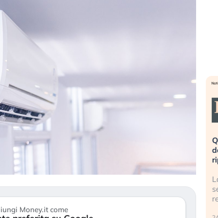
eme alla
«La mia vita è rovinata». Investitori
Q
uidando il
in preda al panico dopo lo scoppio
d
della bolla AI
r
finalmente
Il crollo della bolla AI travolge il
L
tanchezza
Kospi, mentre gli investitori retail (…)
s
r
30 luglio 2026
iungi Money.it come
24