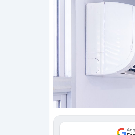
Dalle valutazioni estr
correzione. Cosa sta g
repricing degli asset?
Gli investitori stanno 
mostrando segni di s
verso le (…)
Agg
3 agosto 2026