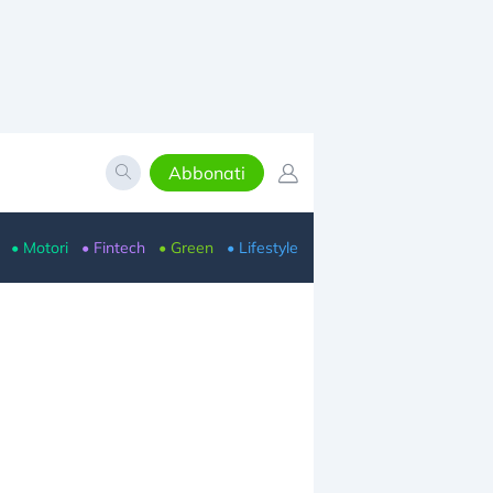
Abbonati
• Motori
• Fintech
• Green
• Lifestyle