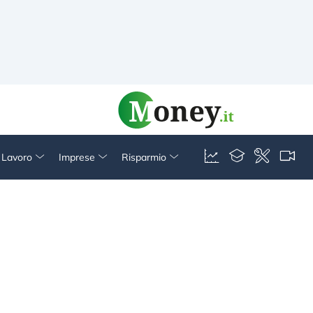
& Lavoro
Imprese
Risparmio