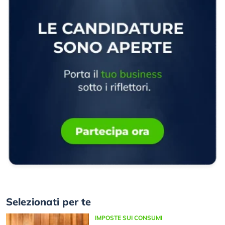
Selezionati per te
IMPOSTE SUI CONSUMI