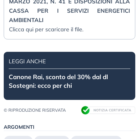
MARZO 2021, N. 41 E DISPOSIZIONI ALLA
CASSA PER I SERVIZI ENERGETICI
AMBIENTALI
Clicca qui per scaricare il file.
LEGGI ANCHE
Canone Rai, sconto del 30% dal dl
Sostegni: ecco per chi
© RIPRODUZIONE RISERVATA
ARGOMENTI