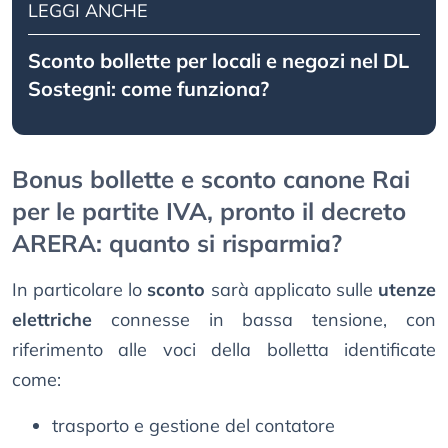
LEGGI ANCHE
Sconto bollette per locali e negozi nel DL
Sostegni: come funziona?
Bonus bollette e sconto canone Rai
per le partite IVA, pronto il decreto
ARERA: quanto si risparmia?
In particolare lo
sconto
sarà applicato sulle
utenze
elettriche
connesse in bassa tensione, con
riferimento alle voci della bolletta identificate
come:
trasporto e gestione del contatore