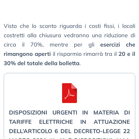
Visto che lo sconto riguarda i costi fissi, i locali
costretti alla chiusura vedranno una riduzione di
circa il 70%, mentre per gli
esercizi che
rimangono aperti
il risparmio rimarrà tra il
20 e il
30% del totale della bolletta
.
DISPOSIZIONI URGENTI IN MATERIA DI
TARIFFE ELETTRICHE IN ATTUAZIONE
DELL’ARTICOLO 6 DEL DECRETO-LEGGE 22