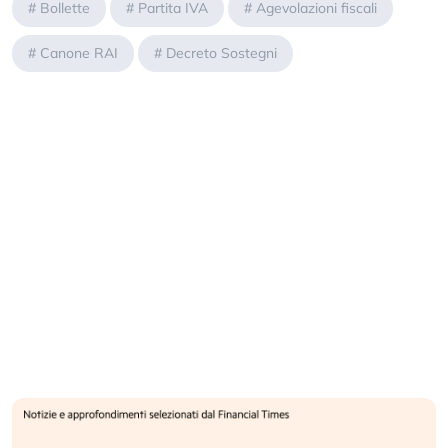
#
Bollette
#
Partita IVA
#
Agevolazioni fiscali
#
Canone RAI
#
Decreto Sostegni