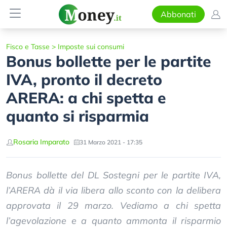
Abbonati
Fisco e Tasse
>
Imposte sui consumi
Bonus bollette per le partite
IVA, pronto il decreto
ARERA: a chi spetta e
quanto si risparmia
Rosaria Imparato
31 Marzo 2021 - 17:35
Bonus bollette del DL Sostegni per le partite IVA,
l’ARERA dà il via libera allo sconto con la delibera
approvata il 29 marzo. Vediamo a chi spetta
l’agevolazione e a quanto ammonta il risparmio