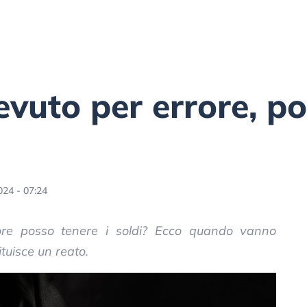
evuto per errore, po
024 - 07:24
rore posso tenere i soldi? Ecco quando vanno
ituisce un reato.