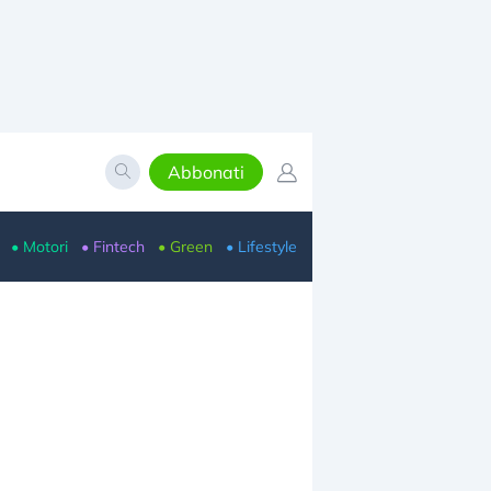
Abbonati
• Motori
• Fintech
• Green
• Lifestyle