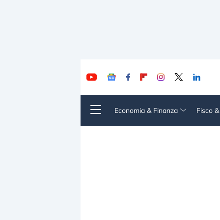
Economia & Finanza
Fisco 