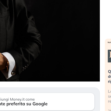
eme alla
«La mia vita è rovinata». Investitori
Q
uidando il
in preda al panico dopo lo scoppio
d
della bolla AI
r
finalmente
Il crollo della bolla AI travolge il
L
tanchezza
Kospi, mentre gli investitori retail (…)
s
iungi Money.it come
r
te preferita su Google
30 luglio 2026
24