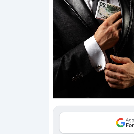
Dalle valutazioni estr
correzione. Cosa sta g
repricing degli asset?
Gli investitori stanno 
mostrando segni di s
Agg
verso le (…)
Fon
3 agosto 2026