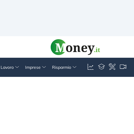
& Lavoro
Imprese
Risparmio