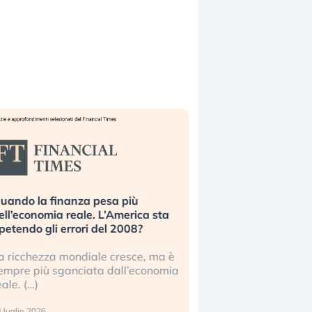
uando la finanza pesa più
Russia e Cina pronti
ell’economia reale. L’America sta
Starlink. Gli investit
ipetendo gli errori del 2008?
sottovalutando il ris
a ricchezza mondiale cresce, ma è
Gli investitori tech c
empre più sganciata dall’economia
ignorare il rischio geop
eale. (…)
17 luglio 2026
 luglio 2026