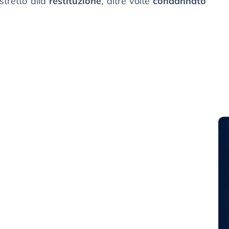
tretto alla
restituzione
, altre volte
condannato