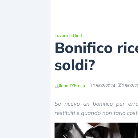
Lavoro e Diritti
Bonifico ric
soldi?
Ilena D’Errico
25/02/2024
26/02/2
Se ricevo un bonifico per er
restituiti e quando non farlo cost