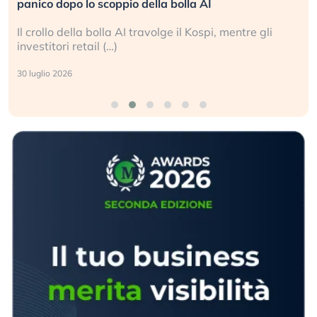
panico dopo lo scoppio della bolla AI
Il crollo della bolla AI travolge il Kospi, mentre gli
investitori retail (…)
30 luglio 2026