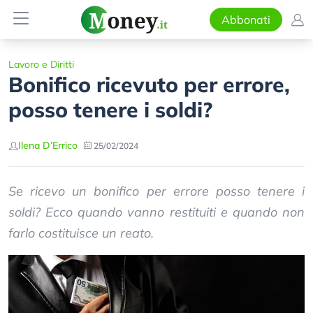
Abbonati
Lavoro e Diritti
Bonifico ricevuto per errore,
posso tenere i soldi?
Ilena D’Errico
25/02/2024
Se ricevo un bonifico per errore posso tenere i
soldi? Ecco quando vanno restituiti e quando non
farlo costituisce un reato.