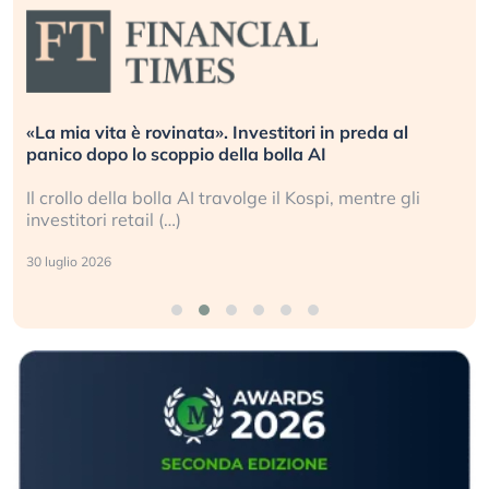
«La mia vita è rovinata». Investitori in preda al
panico dopo lo scoppio della bolla AI
Il crollo della bolla AI travolge il Kospi, mentre gli
investitori retail (…)
30 luglio 2026