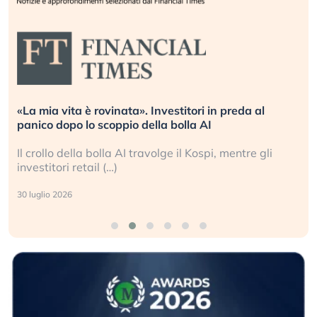
«La mia vita è rovinata». Investitori in preda al
panico dopo lo scoppio della bolla AI
Il crollo della bolla AI travolge il Kospi, mentre gli
investitori retail (…)
30 luglio 2026