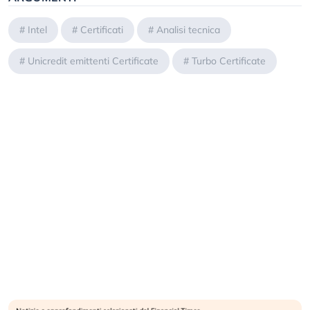
#
Intel
#
Certificati
#
Analisi tecnica
#
Unicredit emittenti Certificate
#
Turbo Certificate