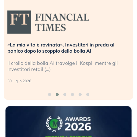
«La mia vita è rovinata». Investitori in preda al
panico dopo lo scoppio della bolla AI
Il crollo della bolla AI travolge il Kospi, mentre gli
investitori retail (…)
30 luglio 2026