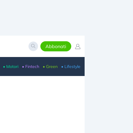
Abbonati
• Motori
• Fintech
• Green
• Lifestyle