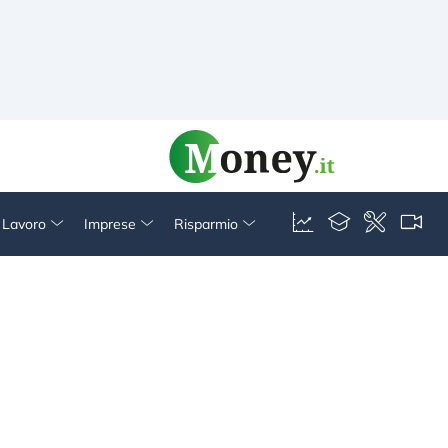
& Lavoro
Imprese
Risparmio