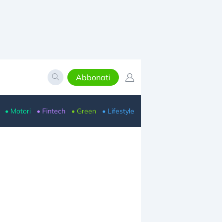
Abbonati
• Motori
• Fintech
• Green
• Lifestyle