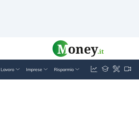
& Lavoro
Imprese
Risparmio