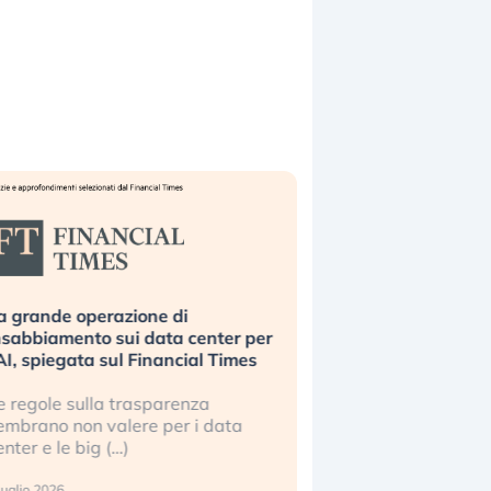
Bending Spoons non basta. Perché
er
la tecnologia europea non riesce a
s
scalare?
Perché gli americani e i cinesi ci
stanno superando in ogni campo (…)
2 luglio 2026