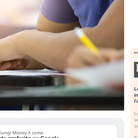
a pronti a spegnere
La grande operazione di
investitori stanno
insabbiamento sui data center p
o il rischio?
l’AI, spiegata sul Financial Time
ri tech continuano a
Le regole sulla trasparenza
chio geopolitico: il (…)
sembrano non valere per i data
center e le big (…)
iungi Money.it come
9 luglio 2026