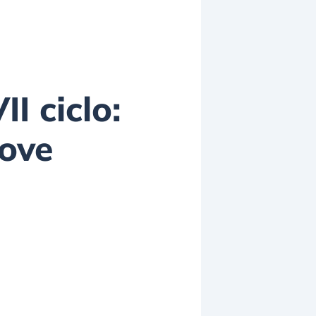
II ciclo:
rove