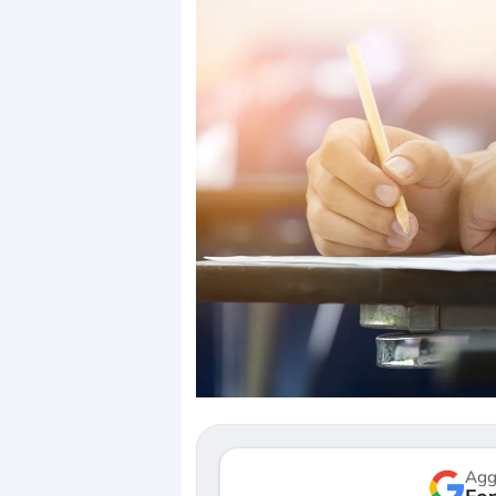
ri
Quando la finanza pesa più
Russia e Cin
o
dell’economia reale. L’America sta
Starlink. Gli 
ripetendo gli errori del 2008?
sottovalutand
La ricchezza mondiale cresce, ma è
Gli investito
(…)
sempre più sganciata dall’economia
ignorare il ris
reale. (…)
17 luglio 2026
Agg
24 luglio 2026