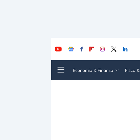
Economia & Finanza
Fisco 