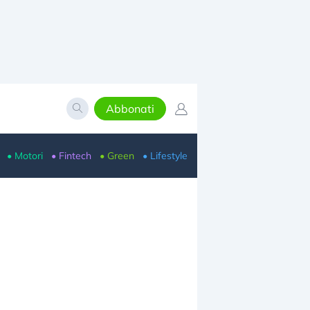
Abbonati
• Motori
• Fintech
• Green
• Lifestyle