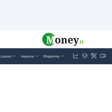
& Lavoro
Imprese
Risparmio