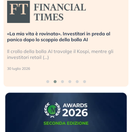
«La mia vita è rovinata». Investitori in preda al
panico dopo lo scoppio della bolla AI
Il crollo della bolla AI travolge il Kospi, mentre gli
investitori retail (…)
30 luglio 2026