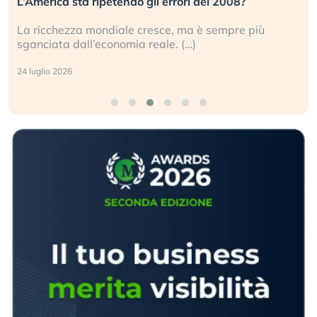
L’America sta ripetendo gli errori del 2008?
La ricchezza mondiale cresce, ma è sempre più
sganciata dall’economia reale. (…)
24 luglio 2026