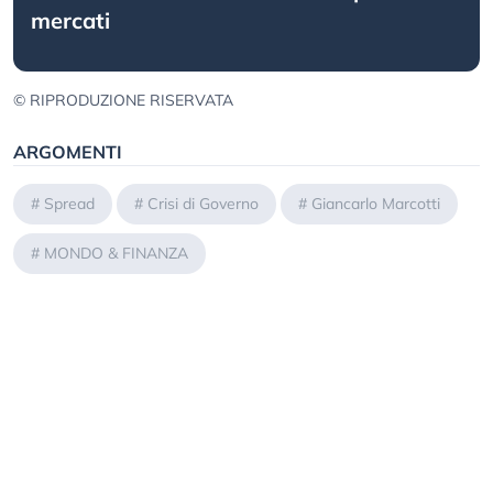
mercati
© RIPRODUZIONE RISERVATA
ARGOMENTI
#
Spread
#
Crisi di Governo
#
Giancarlo Marcotti
#
MONDO & FINANZA