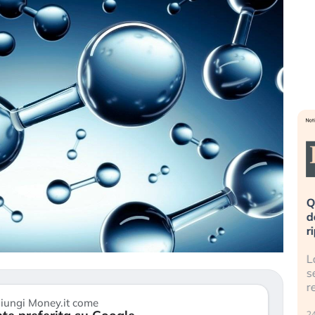
eme alla
«La mia vita è rovinata». Investitori
Q
uidando il
in preda al panico dopo lo scoppio
d
della bolla AI
r
finalmente
Il crollo della bolla AI travolge il
L
tanchezza
Kospi, mentre gli investitori retail (…)
s
r
30 luglio 2026
iungi Money.it come
24