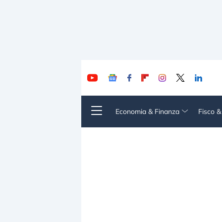
Economia & Finanza
Fisco 