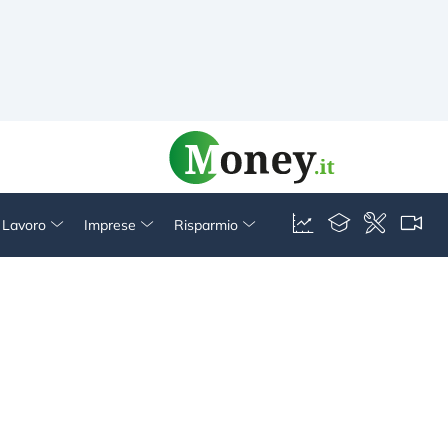
& Lavoro
Imprese
Risparmio