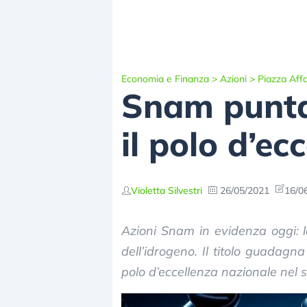
Economia e Finanza
>
Azioni
>
Piazza Affa
Snam punta 
il polo d’ec
Violetta Silvestri
26/05/2021
16/0
Azioni Snam in evidenza oggi: l
dell’idrogeno. Il titolo guadagn
polo d’eccellenza nazionale nel 