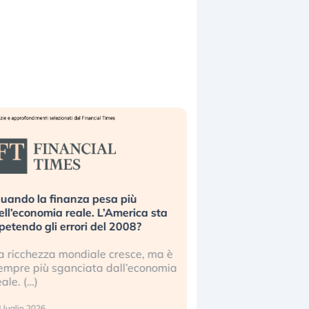
uando la finanza pesa più
Russia e Cina pronti
ell’economia reale. L’America sta
Starlink. Gli investit
ipetendo gli errori del 2008?
sottovalutando il ris
a ricchezza mondiale cresce, ma è
Gli investitori tech c
empre più sganciata dall’economia
ignorare il rischio geop
eale. (…)
17 luglio 2026
 luglio 2026