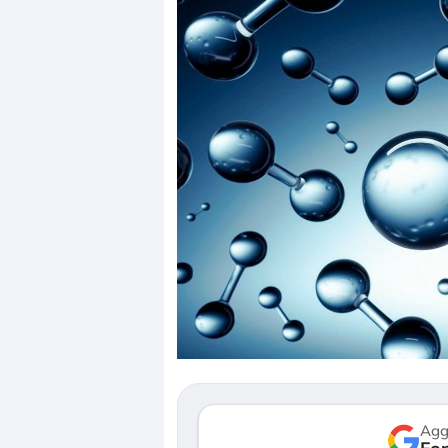
Dalle valutazioni estr
correzione. Cosa sta g
repricing degli asset?
Gli investitori stanno 
mostrando segni di s
verso le (…)
Agg
3 agosto 2026