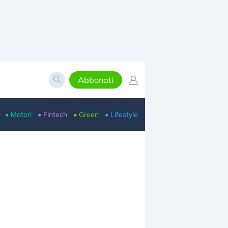
Abbonati
• Motori
• Fintech
• Green
• Lifestyle