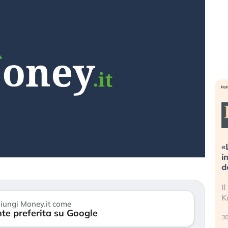
reme alla
«La mia vita è rovinata». Investitori
Q
guidando il
in preda al panico dopo lo scoppio
d
della bolla AI
r
 finalmente
Il crollo della bolla AI travolge il
L
tanchezza
Kospi, mentre gli investitori retail (…)
s
iungi Money.it come
r
te preferita su Google
30 luglio 2026
2