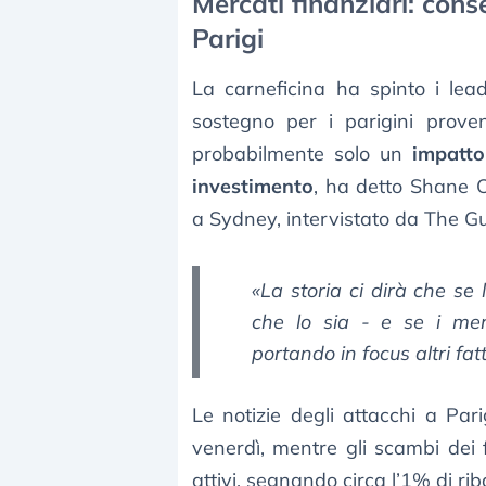
Mercati finanziari: cons
Parigi
La carneficina ha spinto i lea
sostegno per i parigini prove
probabilmente solo un
impatto
investimento
, ha detto Shane O
a Sydney, intervistato da The G
«La storia ci dirà che se l
che lo sia - e se i mer
portando in focus altri fatt
Le notizie degli attacchi a Par
venerdì, mentre gli scambi dei
attivi, segnando circa l’1% di rib