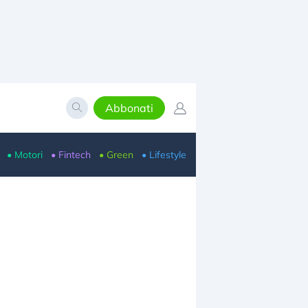
Abbonati
• Motori
• Fintech
• Green
• Lifestyle