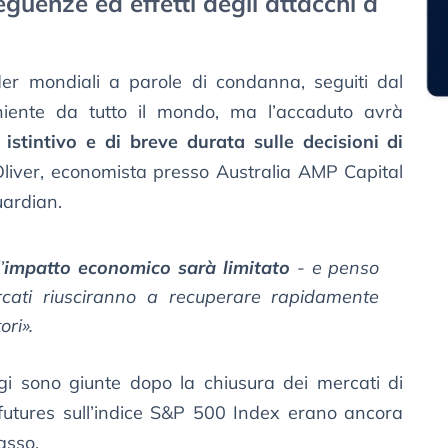
eguenze ed effetti degli attacchi a
der mondiali a parole di condanna, seguiti dal
niente da tutto il mondo, ma l’accaduto avrà
 istintivo e di breve durata sulle decisioni di
liver, economista presso Australia AMP Capital
uardian.
’
impatto economico sarà limitato
- e penso
cati riusciranno a recuperare rapidamente
ori».
igi sono giunte dopo la chiusura dei mercati di
 futures sull’indice S&P 500 Index erano ancora
asso.