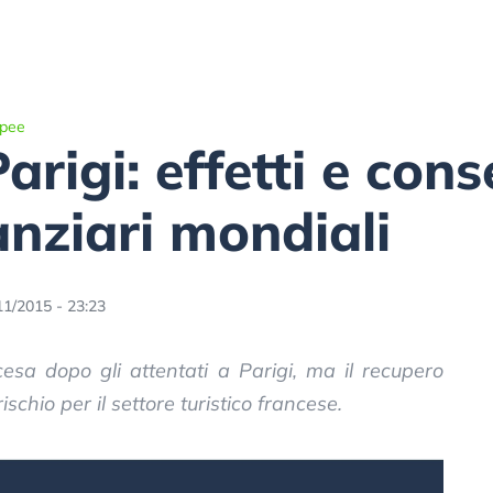
opee
arigi: effetti e con
anziari mondiali
11/2015 - 23:23
cesa dopo gli attentati a Parigi, ma il recupero
schio per il settore turistico francese.