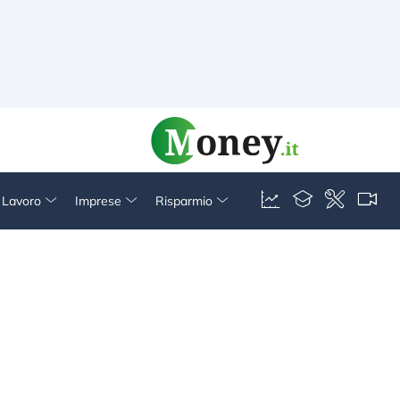
& Lavoro
Imprese
Risparmio