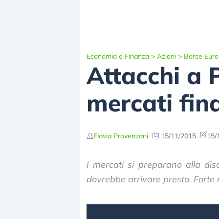
Economia e Finanza
>
Azioni
>
Borse Eur
Attacchi a P
mercati fin
Flavia Provenzani
15/11/2015
15/
I mercati si preparano alla dis
dovrebbe arrivare presto. Forte ri