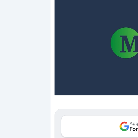
Dalle valutazioni est
correzione. Cosa sta 
repricing degli asset?
Gli investitori stanno
mostrando segni di s
Agg
verso le (…)
Fon
3 agosto 2026